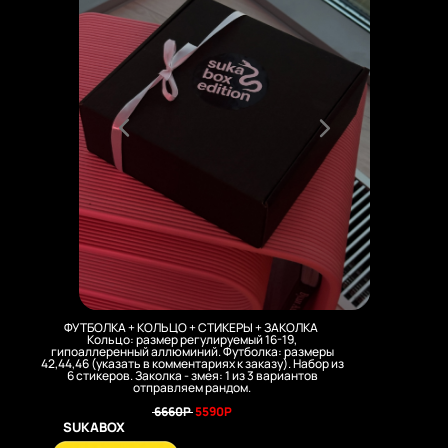
ФУТБОЛКА + КОЛЬЦО + СТИКЕРЫ + ЗАКОЛКА
Кольцо: размер регулируемый 16-19,
гипоаллеренный аллюминий. Футболка: размеры
42,44,46 (указать в комментариях к заказу). Набор из
6 стикеров. Заколка - змея: 1 из 3 вариантов
отправляем рандом.
6660Р
5590P
SUKABOX